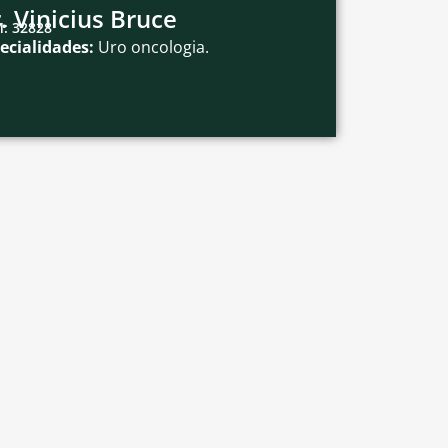
. Vinicius Bruce
: 32828
ecialidades:
Uro oncologia.