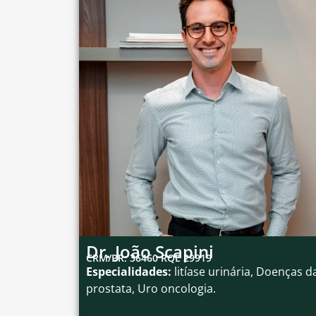
Dr. João Scapini
CRM/PR: 36460 RQE 29919
Especialidades:
litíase urinária, Doenças d
prostata, Uro oncologia.