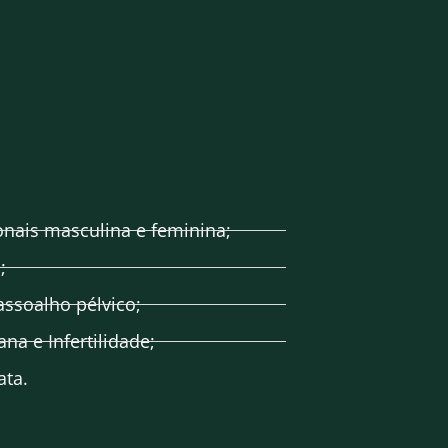
nais masculina e feminina;
;
ssoalho pélvico;
a e Infertilidade;
ata.