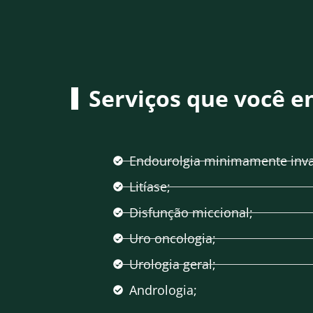
Serviços que você e
Endourolgia minimamente invas
Litíase;
Disfunção miccional;
Uro oncologia;
Urologia geral;
Andrologia;