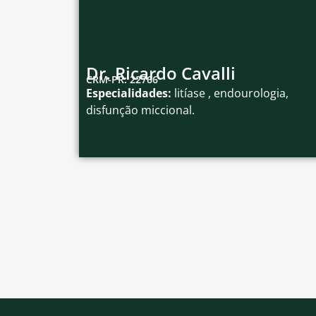
Dr. Ricardo Cavalli
CRM-PR: 22766
Especialidades:
litíase , endourologia,
disfunção miccional.