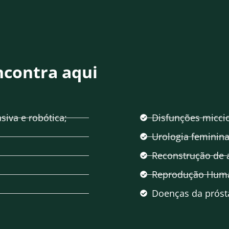
ncontra aqui
iva e robótica;
Disfunções miccio
Urologia feminina
Reconstrução de a
Reprodução Human
Doenças da próst