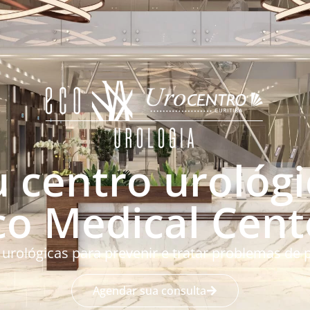
 centro urológ
co Medical Cent
urológicas para prevenir e tratar problemas de p
Agendar sua consulta