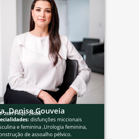
a. Denise Gouveia
: 28879 RQE: 29006
ecialidades:
disfunções miccionais
culina e feminina ,Urologia feminina,
onstrução de assoalho pélvico.