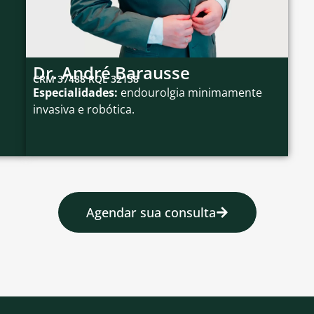
Dr. André Barausse
CRM 37488 RQE 32138
Especialidades:
endourolgia minimamente
invasiva e robótica.
Agendar sua consulta