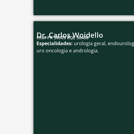
Dr. Carlos Woidello
CRM-PR 34905 RQE 30406
Especialidades:
urologia geral, endourolog
uro oncologia e andrologia.