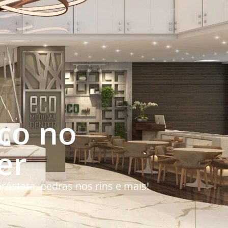
ico no
er
róstata, pedras nos rins e mais!